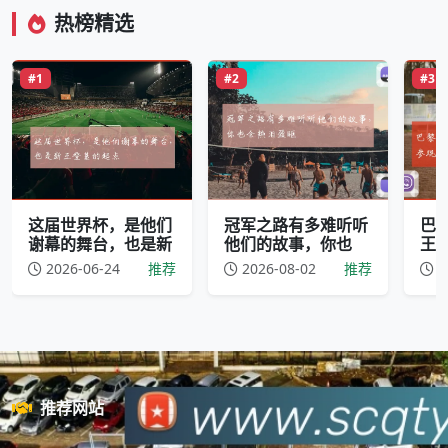
热榜精选
#1
#2
#3
这届世界杯，是他们
冠军之路有多难听听
巴
谢幕的舞台，也是新
他们的故事，你也
王
2026-06-24
推荐
2026-08-02
推荐
2
推荐网站