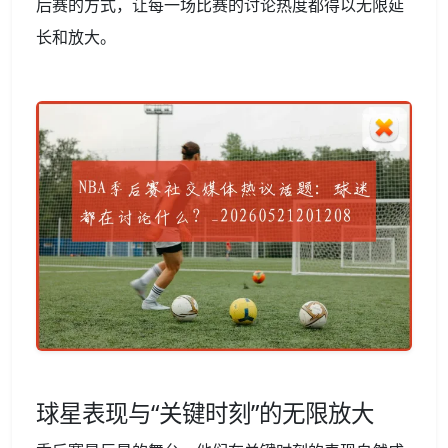
后赛的方式，让每一场比赛的讨论热度都得以无限延
长和放大。
球星表现与“关键时刻”的无限放大