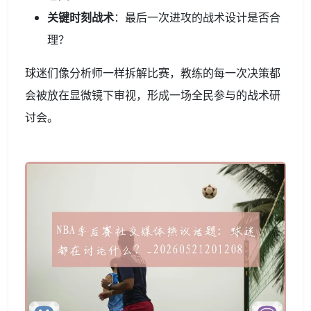
关键时刻战术
：最后一次进攻的战术设计是否合
理？
球迷们像分析师一样拆解比赛，教练的每一次决策都
会被放在显微镜下审视，形成一场全民参与的战术研
讨会。