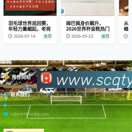
羽毛球世界巡回赛，
姆巴佩身价飙升，
从
年轻力量崛起，老将
2026世界杯金靴热门
峰
2026-07-14
推荐
2026-05-23
推荐
2
推荐网站
联系我们
support@scqty.com