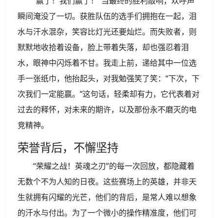
“赢了！我们赢了！”当最终的胜利敲响，欢呼声
瞬间淹没了一切。获胜队伍的选手们拥抱在一起，泪
水与汗水混杂，笑容比灯光还要灿烂。而失败者，则
默默地收拾着设备，脸上带着失落，却也强忍着泪
水，眼神中闪烁着不甘。我走上前，递给其中一位选
手一张纸巾，他抬起头，对我勉强笑了笑：“下次，下
次我们一定能赢。”这句话，轻柔却有力，它代表着对
过去的释怀，对未来的期许，以及那份永不磨灭的电
竞精神。
荣誉背后，不懈坚持
“荣耀之战！英魂之刃”的每一次回放，都隐藏着
无数个不为人知的日夜。这些赛场上的英雄，并非天
生就拥有闪耀的光芒，他们的背后，是常人难以想象
的汗水与付出。为了一个微小的操作精准度，他们可