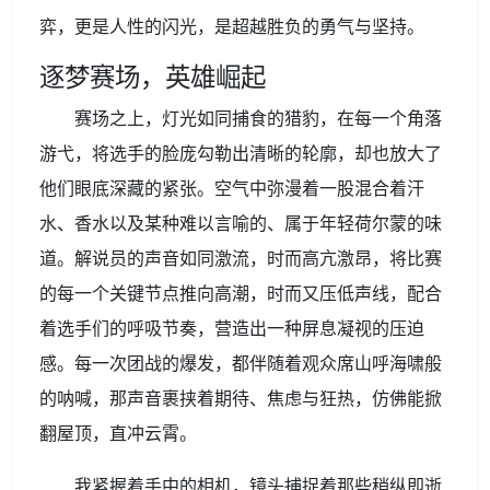
弈，更是人性的闪光，是超越胜负的勇气与坚持。
逐梦赛场，英雄崛起
赛场之上，灯光如同捕食的猎豹，在每一个角落
游弋，将选手的脸庞勾勒出清晰的轮廓，却也放大了
他们眼底深藏的紧张。空气中弥漫着一股混合着汗
水、香水以及某种难以言喻的、属于年轻荷尔蒙的味
道。解说员的声音如同激流，时而高亢激昂，将比赛
的每一个关键节点推向高潮，时而又压低声线，配合
着选手们的呼吸节奏，营造出一种屏息凝视的压迫
感。每一次团战的爆发，都伴随着观众席山呼海啸般
的呐喊，那声音裹挟着期待、焦虑与狂热，仿佛能掀
翻屋顶，直冲云霄。
我紧握着手中的相机，镜头捕捉着那些稍纵即逝