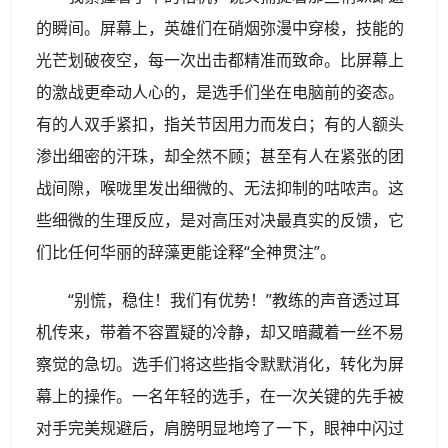
的瞬间。屏幕上，英雄们在硝烟弥漫中穿梭，技能的
光芒划破夜空，每一次出击都精准而致命。比屏幕上
的激战更牵动人心的，是选手们坐在电脑前的姿态。
有的人双手紧扣，指关节因用力而发白；有的人额头
渗出细密的汗珠，却全然不顾；甚至有人在紧张的团
战间隙，喉咙里发出细微的、无法抑制的咕哝声。这
些细微的生理反应，是对高压对决最真实的反馈，它
们比任何华丽的辞藻更能诠释“全神贯注”。
“别慌，稳住！我们有优势！”教练的声音透过耳
机传来，带着不容置疑的冷静，却又暗藏着一丝不易
察觉的急切。选手们将这些指令默默消化，转化为屏
幕上的操作。一名年轻的选手，在一次关键的先手被
对手完美规避后，肩膀明显地垮了一下，眼神中闪过