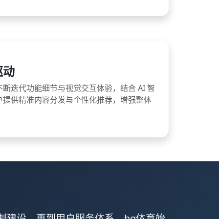
驱动
断迭代功能细节与视觉交互体验，结合 AI 智
户提供精准内容分发与个性化推荐，增强整体
？
制建设，再到用户服务体系，hg体育始