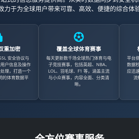
致力于为全球用户带来可靠、高效、便捷的综合体
双重加密
覆盖全球体育赛事
SL 安全协议与
每天更新数千场全球热门体育与电
平台
对用户信息及操作
子竞技赛事，包括英超、NBA、
数据
密处理，打造一个
LOL、羽毛球、F1 等，涵盖主流
应迅
明的体育数据平
与小众赛事，内容全面、分类清
流
。
晰。
全方位赛事服务