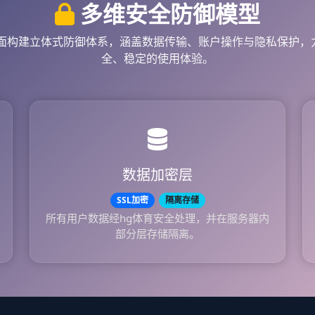
多维安全防御模型
层面构建立体式防御体系，涵盖数据传输、账户操作与隐私保护，
全、稳定的使用体验。
数据加密层
SSL加密
隔离存储
所有用户数据经hg体育安全处理，并在服务器内
部分层存储隔离。