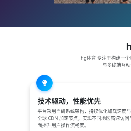
hg体育 专注于构建一
与多终端互动
技术驱动，性能优先
平台采用自研系统架构，持续优化加载速度与
全球 CDN 加速节点，实现不同地区高速访
面提升用户操作流畅度。