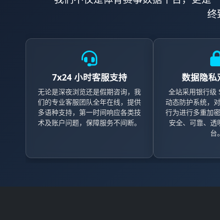
终
7x24 小时客服支持
数据隐私
无论是深夜浏览还是假期咨询，我
全站采用银行级 S
们的专业客服团队全年在线，提供
动态防护系统，
多语种支持，第一时间响应各类技
行为进行多重加
术及账户问题，保障服务不间断。
安全、可靠、透
台