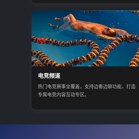
电竞频道
热门电竞赛事全覆盖，支持边看边聊功能，打造
专属电竞内容互动专区。