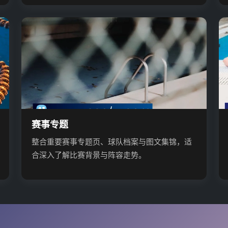
赛事专题
整合重要赛事专题页、球队档案与图文集锦，适
合深入了解比赛背景与阵容走势。