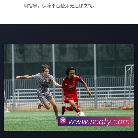
用指导，保障平台使用无后顾之忧。