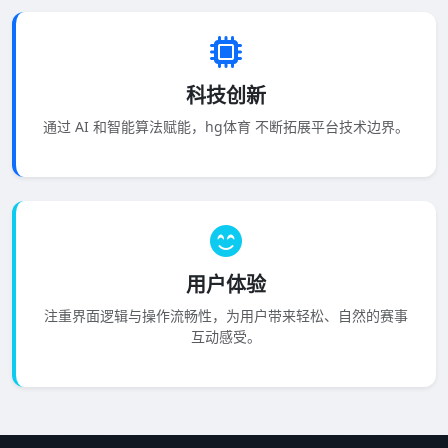
科技创新
通过 AI 和智能算法赋能，hg体育 不断拓展平台技术边界。
用户体验
注重界面逻辑与操作流畅性，为用户带来轻松、自然的赛事
互动感受。