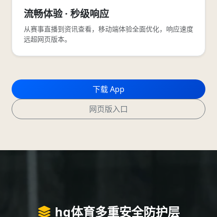
流畅体验 · 秒级响应
从赛事直播到资讯查看，移动端体验全面优化，响应速度
远超网页版本。
下载 App
网页版入口
hg体育多重安全防护层