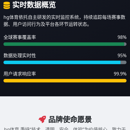
实时数据概览
hg体育依托自主研发的实时监控系统，持续追踪每场赛事数
据、用户访问行为及平台各环节运转状态。
全球赛事覆盖率
98%
数据处理实时性
95%
用户请求响应率
99.9%
品牌使命愿景
hg体育 秉持“技术、透明、安全、体验”为价值核心，致力于