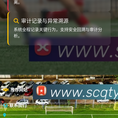
离。
审计记录与异常溯源
系统全程记录关键行为，支持安全回溯与审计分
析。
推荐网站
联系我们