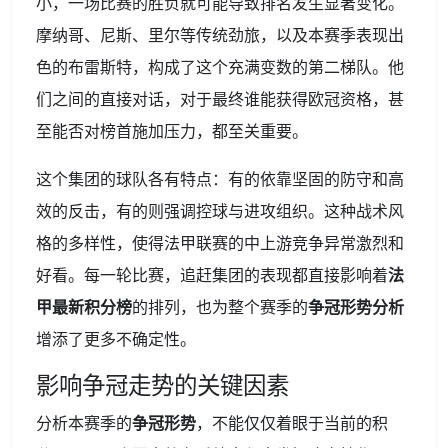
小，一场比赛的胜负就可能导致排名发生显著变化。
摩纳哥、尼斯、里尔等传统劲旅，以及本赛季表现出
色的布雷斯特，构成了这个充满变数的第二梯队。他
们之间的直接对话，对于最终谁能获得欧冠资格，甚
至能否对榜首施加压力，都至关重要。
这个集团的球队各有特点：有的依靠坚固的防守和高
效的反击，有的则强调控球与进攻组织。这种战术风
格的多样性，使得法甲联赛的中上游竞争异常激烈和
好看。每一轮比赛，追赶集团的表现都直接影响着
法
甲最新积分榜
的排列，也为整个赛季的
争冠形势分析
增添了更多不确定性。
影响争冠走势的关键因素
分析本赛季的
争冠形势
，不能仅仅着眼于当前的积