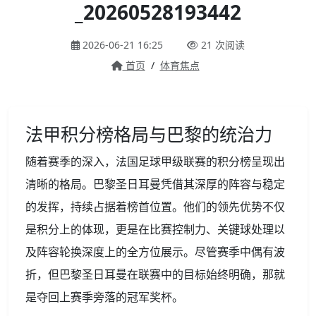
_20260528193442
2026-06-21 16:25
21 次阅读
首页
/
体育焦点
法甲积分榜格局与巴黎的统治力
随着赛季的深入，法国足球甲级联赛的积分榜呈现出
清晰的格局。巴黎圣日耳曼凭借其深厚的阵容与稳定
的发挥，持续占据着榜首位置。他们的领先优势不仅
是积分上的体现，更是在比赛控制力、关键球处理以
及阵容轮换深度上的全方位展示。尽管赛季中偶有波
折，但巴黎圣日耳曼在联赛中的目标始终明确，那就
是夺回上赛季旁落的冠军奖杯。