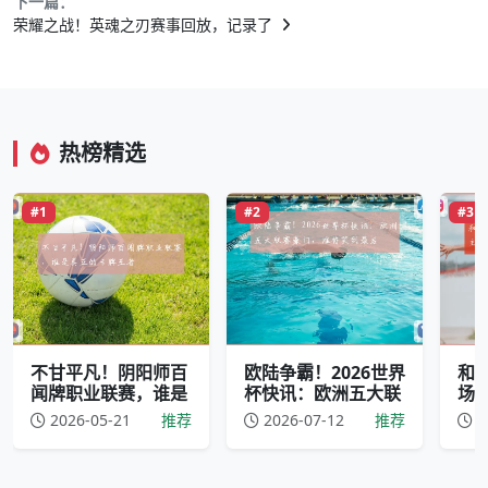
下一篇：
荣耀之战！英魂之刃赛事回放，记录了
热榜精选
#1
#2
#3
不甘平凡！阴阳师百
欧陆争霸！2026世界
和
闻牌职业联赛，谁是
杯快讯：欧洲五大联
场
2026-05-21
推荐
2026-07-12
推荐
2