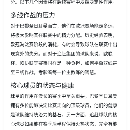
分。以下几个因素将在后续赛程中发挥决定性作用。
多线作战的压力
对于巴黎圣日耳曼而言，他们在欧冠赛场能走多远，
将极大影响其在联赛中的精力分配。历史经验表明，
欧冠淘汰赛阶段的消耗，有时会导致球队在联赛中出
现意外的失分。而对于追赶集团的球队来说，欧联
杯、欧协联等赛事同样是一种负担，如何平衡双线甚
至三线作战，考验着每一位主教练的智慧。
核心球员的状态与健康
球星的作用在漫长的赛季中至关重要。巴黎圣日耳曼
拥有多位能够决定比赛走向的顶级球员，他们的健康
是球队维持统治力的基石。另一方面，追赶球队的核
心球员如果能在赛季后半程保持火热状态，完全有能