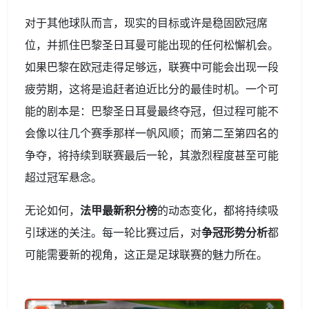
对于其他球队而言，现实的目标或许是稳固欧冠席
位，并抓住巴黎圣日耳曼可能出现的任何松懈机会。
如果巴黎在欧冠走得足够远，联赛中可能会出现一段
疲劳期，这将是追赶者迫近比分的最佳时机。一个可
能的剧本是：巴黎圣日耳曼最终夺冠，但过程可能不
会像以往几个赛季那样一帆风顺；而第二至第四名的
争夺，将持续到联赛最后一轮，其激烈程度甚至可能
超过冠军悬念。
无论如何，
法甲最新积分榜
的动态变化，都将持续吸
引球迷的关注。每一轮比赛过后，对
争冠形势分析
都
可能需要新的视角，这正是足球联赛的魅力所在。