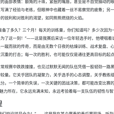
微的面部表情：额角的汗珠，紧抿的嘴唇，甚至是不自觉抽动的
上写满了经验与老练，但眼神中也藏着一丝不易察觉的疲惫；另
中的锐利和对胜利的渴望，如同熊熊燃烧的火焰。
，准备了多久？三个月！每天的训练量，你们知道吗？多少次因为
为了这一刻！”——这是我赛后采访一位年轻选手时，他哽咽着
是一蹴而就的传奇，而是由无数个日夜的枯燥训练、战术复盘、
次沉重的打击；每一次的胜利，也可能仅仅是通往更高目标的起
在常规赛中跌跌撞撞，也见过默默无闻的队伍凭借一股韧劲一路
的较量。它关乎团队的凝聚力，关乎选手的心态调整，关乎教练
成分。一个简单的失误，一次关键的团战决策，都可能改变比赛
的魅力所在，它永远充满未知，永远考验着每一支队伍的韧性与智
煌
我们怕没拼尽全力！”——这是我在某个赛季的季后赛现场，听