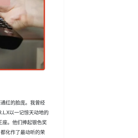
而通红的脸庞。我曾经
L.X以一记惊天动地的
王座。他们捧起银色奖
，都化作了最动听的荣