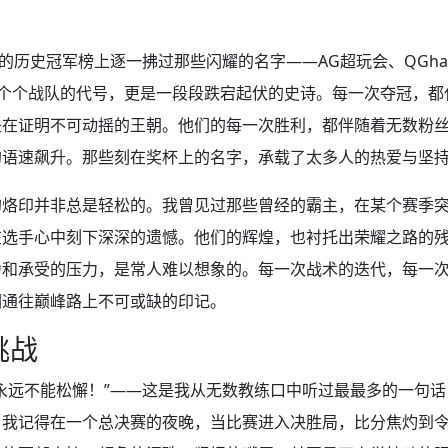
的历史冠军榜上逐一拂过那些闪耀的名字——AG超玩会、QGhappy
一个个战队的代号，更是一段段跌宕起伏的史诗。每一次夺冠，都
是在证明不可动摇的王朝。他们的每一次胜利，都伴随着无数粉
的语速飙升。那些刻在奖杯上的名字，承载了太多人的热爱与坚
的烙印并非总是轻松的。我曾见过那些曾经的霸主，在某个赛季
在选手心中刻下深深的遗憾。他们的辉煌，也衬托出荣耀之路的
力和承受的压力，是常人难以想象的。每一次战术的迭代，每一
们通往巅峰路上不可或缺的印记。
挑战
永远不能松懈！”——这是我从无数教练口中听过最最多的一句话
。我记得在一个总决赛的夜晚，当比赛进入决胜局，比分焦灼到