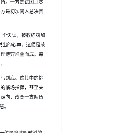
眼角。一方是试图卫冕
一方是初次闯入总决赛
一个失误，被教练罚加
说出的心声。这便是荣
心理博弈堆叠而成。每
点。
黑马到底。这其中的挑
组的临场指挥，甚至关
的走向，改变一支队伍
慧。
到一位老将感叹时说的。