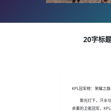
20字标
KPL冠军榜：荣耀之
聚光灯下，汗水
卓著的卫冕冠军，KP