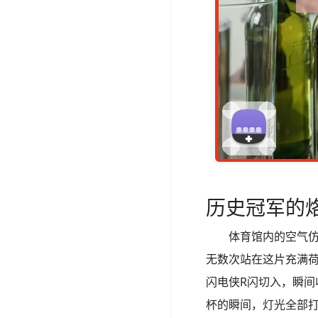
历史冠军的
体育馆内的空气
无数次站在这片充满荷
闪电侠R闪切入，瞬间
杯的瞬间，灯光全部