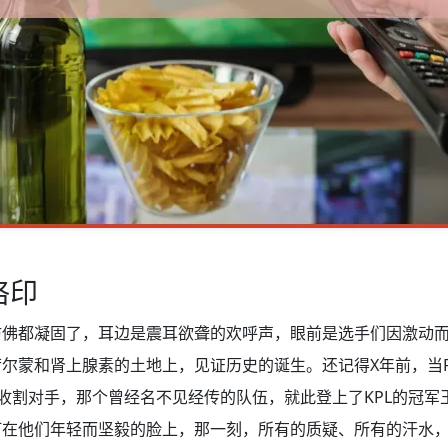
烙印
仿佛都凝固了，耳边是震耳欲聋的欢呼声，眼前是选手们因激动
尔蒙和肾上腺素的土地上，见证历史的诞生。还记得X年前，当R.
收割对手，那个曾经名不见经传的队伍，就此登上了KPL的冠军
打在他们年轻而坚毅的脸上，那一刻，所有的质疑、所有的汗水